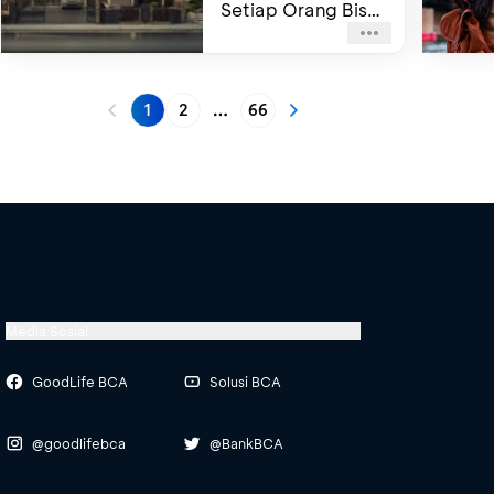
Setiap Orang Bisa
Berbeda?
1
2
66
More pages
Media Sosial
GoodLife BCA
Solusi BCA
@goodlifebca
@BankBCA