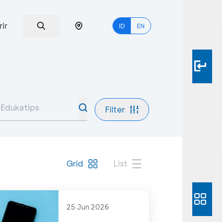
rir
ID
EN
Filter
Grid
List
25 Jun 2026