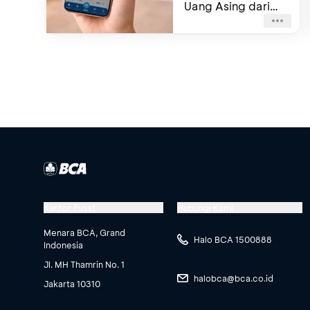
Uang Asing dari
Genggaman
Kantor Pusat
Hubungi Kami
Menara BCA, Grand
Halo BCA 1500888
Indonesia
Jl. MH Thamrin No. 1
halobca@bca.co.id
Jakarta 10310